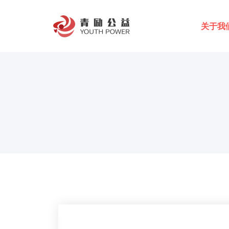
Skip
to
青励公益官方网站
关于我
content
集中国青年之力，筑社会向上之梯