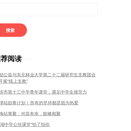
：
推荐阅读
励公益与东北林业大学第二十二届研究生支教团合
开展“线上支教”
连市第十三中学青年课堂，遇见中学生领导力
津站励青计划 | 所有的坚持都是因为热爱
海站青聚：何其有幸，能够相聚
棠湖中学公扶课堂”拍了拍你